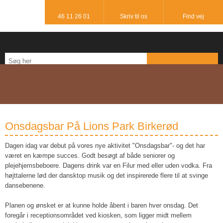
46 11 26 01​
Skriv til os​
Find vej
Onsdagsbar På Lions Park Birkerød
Dagen idag var debut på vores nye aktivitet "Onsdagsbar"- og det har
været en kæmpe succes. Godt besøgt af både seniorer og
plejehjemsbeboere. Dagens drink var en Filur med eller uden vodka. Fra
højttalerne lød der dansktop musik og det inspirerede flere til at svinge
dansebenene.
Planen og ønsket er at kunne holde åbent i baren hver onsdag. Det
foregår i receptionsområdet ved kiosken, som ligger midt mellem