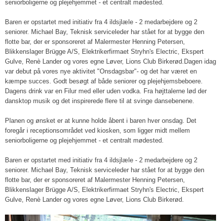
seniorboligerne og plejehjemmet - et centralt mødested.
Baren er opstartet med initiativ fra 4 ildsjlæle - 2 medarbejdere og 2
seniorer. Michael Bay, Teknisk serviceleder har stået for at bygge den
flotte bar, der er sponsoreret af Malermester Henning Petersen,
Blikkenslager Brügge A/S, Elektrikerfirmaet Stryhn's Electric, Ekspert
Gulve, Renè Lander og vores egne Løver, Lions Club Birkerød.​Dagen idag
var debut på vores nye aktivitet "Onsdagsbar"- og det har været en
kæmpe succes. Godt besøgt af både seniorer og plejehjemsbeboere.
Dagens drink var en Filur med eller uden vodka. Fra højttalerne lød der
dansktop musik og det inspirerede flere til at svinge dansebenene.
Planen og ønsket er at kunne holde åbent i baren hver onsdag. Det
foregår i receptionsområdet ved kiosken, som ligger midt mellem
seniorboligerne og plejehjemmet - et centralt mødested.
Baren er opstartet med initiativ fra 4 ildsjlæle - 2 medarbejdere og 2
seniorer. Michael Bay, Teknisk serviceleder har stået for at bygge den
flotte bar, der er sponsoreret af Malermester Henning Petersen,
Blikkenslager Brügge A/S, Elektrikerfirmaet Stryhn's Electric, Ekspert
Gulve, Renè Lander og vores egne Løver, Lions Club Birkerød.